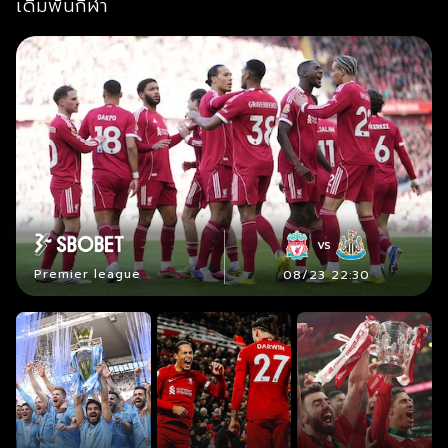
เดิมพันกีฬา
vs
Premier league
08/23 22:30